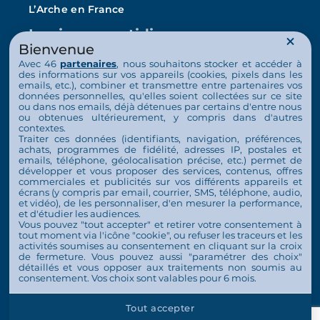
L’Arche en France
La vie au quotidien
Bienvenue
Nos activités
Avec 46
partenaires
, nous souhaitons stocker et accéder à
des informations sur vos appareils (cookies, pixels dans les
emails, etc.), combiner et transmettre entre partenaires vos
Actualités
données personnelles, qu'elles soient collectées sur ce site
ou dans nos emails, déjà détenues par certains d'entre nous
Nous soutenir
ou obtenues ultérieurement, y compris dans d'autres
contextes.
Traiter ces données (identifiants, navigation, préférences,
S’engager
achats, programmes de fidélité, adresses IP, postales et
emails, téléphone, géolocalisation précise, etc.) permet de
Nous soutenir
développer et vous proposer des services, contenus, offres
commerciales et publicités sur vos différents appareils et
Contact
écrans (y compris par email, courrier, SMS, téléphone, audio,
et vidéo), de les personnaliser, d'en mesurer la performance,
et d'étudier les audiences.
Espace Presse
Vous pouvez "tout accepter" et retirer votre consentement à
tout moment via l'icône "cookie", ou refuser les traceurs et les
activités soumises au consentement en cliquant sur la croix
de fermeture. Vous pouvez aussi "paramétrer des choix"
détaillés et vous opposer aux traitements non soumis au
consentement. Vos choix sont valables pour 6 mois.
© 2026 Tous droits réservés L'Arche en France
Plan de site
Mentions légales
Politique de confidentialité
Tout accepter
Gestion des cookies