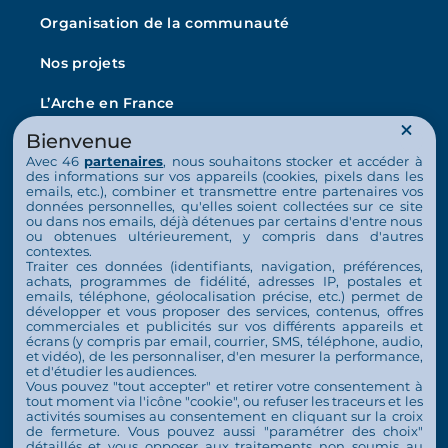
Organisation de la communauté
Nos projets
L’Arche en France
La vie au quotidien
Bienvenue
Avec 46
partenaires
, nous souhaitons stocker et accéder à
Nos activités
des informations sur vos appareils (cookies, pixels dans les
emails, etc.), combiner et transmettre entre partenaires vos
données personnelles, qu'elles soient collectées sur ce site
Actualités
ou dans nos emails, déjà détenues par certains d'entre nous
ou obtenues ultérieurement, y compris dans d'autres
Nous soutenir
contextes.
Traiter ces données (identifiants, navigation, préférences,
achats, programmes de fidélité, adresses IP, postales et
S’engager
emails, téléphone, géolocalisation précise, etc.) permet de
développer et vous proposer des services, contenus, offres
commerciales et publicités sur vos différents appareils et
Nous soutenir
écrans (y compris par email, courrier, SMS, téléphone, audio,
et vidéo), de les personnaliser, d'en mesurer la performance,
Contact
et d'étudier les audiences.
Vous pouvez "tout accepter" et retirer votre consentement à
Espace Presse
tout moment via l'icône "cookie", ou refuser les traceurs et les
activités soumises au consentement en cliquant sur la croix
de fermeture. Vous pouvez aussi "paramétrer des choix"
détaillés et vous opposer aux traitements non soumis au