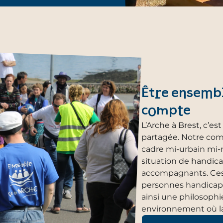
Être ensemble
compte
L’Arche à Brest, c’es
partagée. Notre co
cadre mi-urbain mi-r
situation de handica
accompagnants. Ces d
personnes handicapée
ainsi une philosophi
environnement où la 