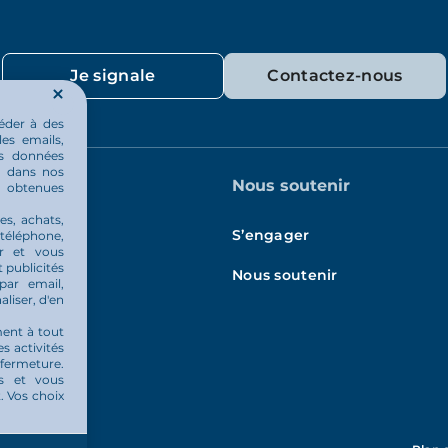
Je signale
Contactez-nous
éder à des
les emails,
os données
ou dans nos
quotidien
Nous soutenir
u obtenues
es, achats,
és
S’engager
 téléphone,
er et vous
 publicités
Nous soutenir
par email,
aliser, d'en
ment à tout
es activités
 fermeture.
és et vous
 Vos choix