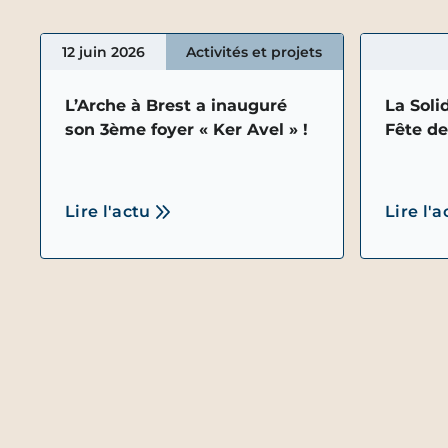
12 juin 2026
Activités et projets
L’Arche à Brest a inauguré
La Soli
son 3ème foyer « Ker Avel » !
Fête d
Lire l'actu
Lire l'a