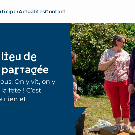
rticiper
Actualités
Contact
lieu de
e partagée
us. On y vit, on y
la fête ! C’est
outien et