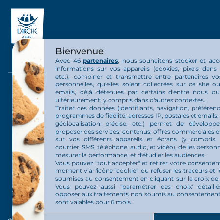
Bienvenue
Avec 46
partenaires
, nous souhaitons stocker et acc
informations sur vos appareils (cookies, pixels dans 
etc.), combiner et transmettre entre partenaires v
personnelles, qu'elles soient collectées sur ce site 
La communauté
La vie au 
emails, déjà détenues par certains d'entre nous o
ultérieurement, y compris dans d'autres contextes.
Traiter ces données (identifiants, navigation, préférenc
Présentation communauté
Nos activit
programmes de fidélité, adresses IP, postales et emails,
géolocalisation précise, etc.) permet de développ
proposer des services, contenus, offres commerciales et
Organisation de la communauté
Actualités
sur vos différents appareils et écrans (y compris 
courrier, SMS, téléphone, audio, et vidéo), de les personn
Nos projets
mesurer la performance, et d'étudier les audiences.
Vous pouvez "tout accepter" et retirer votre consente
moment via l'icône "cookie", ou refuser les traceurs et l
L’Arche en France
soumises au consentement en cliquant sur la croix de
Vous pouvez aussi "paramétrer des choix" détaill
opposer aux traitements non soumis au consentement.
sont valables pour 6 mois.