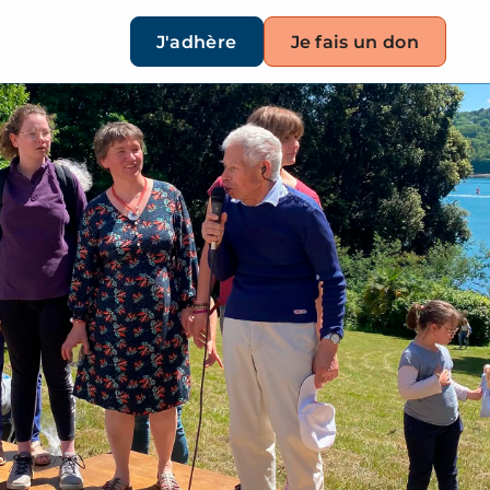
J'adhère
Je fais un don