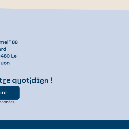
rmel” 88
ard
480 Le
huon
tre quotidien !
 données.