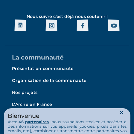
Nous suivre c’est déjà nous soutenir !
La communauté
Présentation communauté
Organisation de la communauté
Nos projets
L’Arche en France
La vie au quotidien
Bienvenue
Avec 46
partenaires
, nous souhaitons stocker et accéder à
Nos activités
des informations sur vos appareils (cookies, pixels dans les
emails, etc.), combiner et transmettre entre partenaires vos